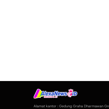
Alamat kantor : Gedung Graha Dharmawan Gr