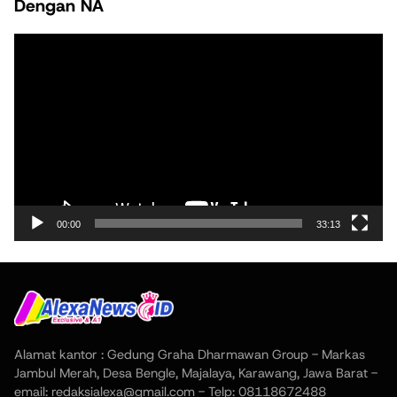
Dengan NA
Pemutar
Video
00:00
33:13
Alamat kantor : Gedung Graha Dharmawan Group - Markas
Jambul Merah, Desa Bengle, Majalaya, Karawang, Jawa Barat -
email: redaksialexa@gmail.com - Telp: 08118672488