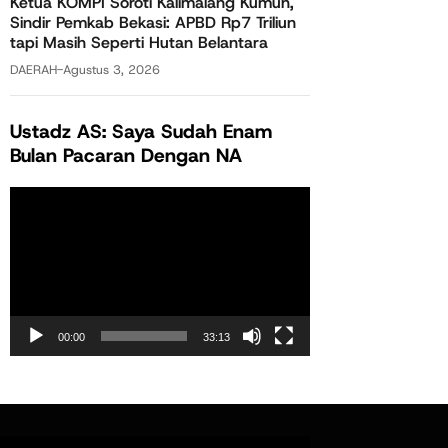
Ketua KOMPI Soroti Kalimalang Kumuh,
Sindir Pemkab Bekasi: APBD Rp7 Triliun
tapi Masih Seperti Hutan Belantara
DAERAH
-
Agustus 3, 2026
Ustadz AS: Saya Sudah Enam
Bulan Pacaran Dengan NA
Pemutar
Video
00:00
33:13