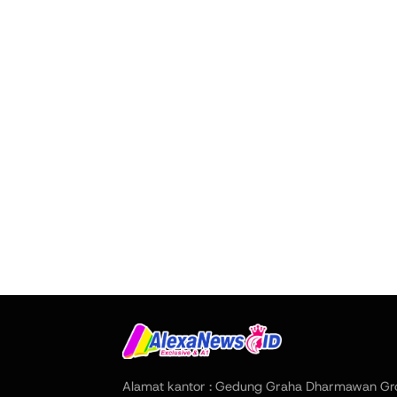
Alamat kantor : Gedung Graha Dharmawan Gr