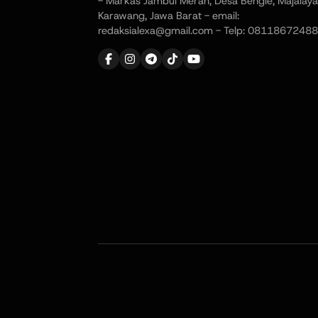
- Markas Jambul Merah, Desa Bengle, Majalaya
Karawang, Jawa Barat - email:
redaksialexa@gmail.com - Telp: 08118672488