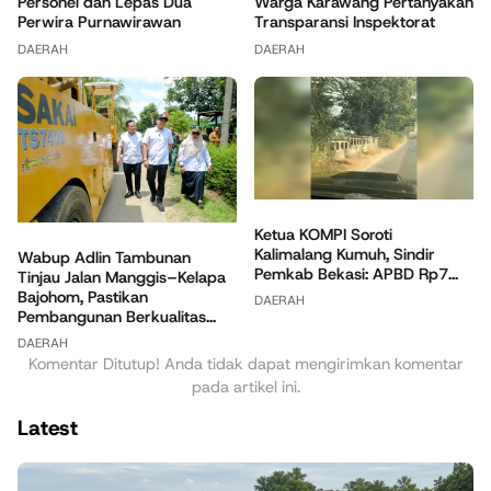
Personel dan Lepas Dua
Warga Karawang Pertanyakan
Perwira Purnawirawan
Transparansi Inspektorat
DAERAH
DAERAH
Ketua KOMPI Soroti
Kalimalang Kumuh, Sindir
Wabup Adlin Tambunan
Pemkab Bekasi: APBD Rp7...
Tinjau Jalan Manggis–Kelapa
Bajohom, Pastikan
DAERAH
Pembangunan Berkualitas...
DAERAH
Komentar Ditutup! Anda tidak dapat mengirimkan komentar
pada artikel ini.
Latest