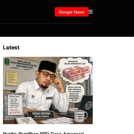
Google News
Latest
Panitia Pemilihan BPD Desa Amansari