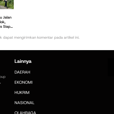
u Jalan
ok,
 Siap...
k dapat mengirimkan komentar pada artikel ini.
Lainnya
DAERAH
oup
,
EKONOMI
HUKRIM
NASIONAL
OLAHRAGA