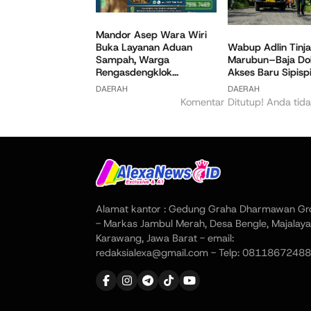
Mandor Asep Wara Wiri
Buka Layanan Aduan
Wabup Adlin Tinja
Sampah, Warga
Marubun–Baja Dol
Rengasdengklok...
Akses Baru Sipispis
DAERAH
DAERAH
Komentar Ditutup! Anda tida
Alamat kantor : Gedung Graha Dharmawan Gr
- Markas Jambul Merah, Desa Bengle, Majalaya
Karawang, Jawa Barat - email:
redaksialexa@gmail.com - Telp: 08118672488