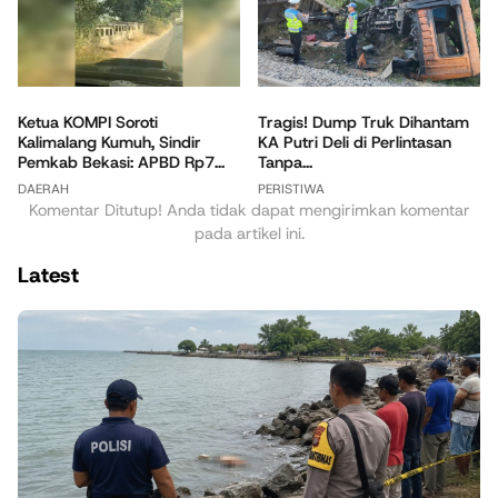
Ketua KOMPI Soroti
Tragis! Dump Truk Dihantam
Kalimalang Kumuh, Sindir
KA Putri Deli di Perlintasan
Pemkab Bekasi: APBD Rp7...
Tanpa...
DAERAH
PERISTIWA
Komentar Ditutup! Anda tidak dapat mengirimkan komentar
pada artikel ini.
Latest