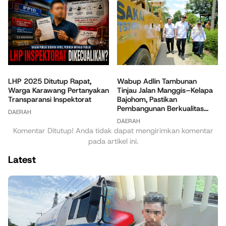
Wabup Adlin Tambunan
LHP 2025 Ditutup Rapat,
Tinjau Jalan Manggis–Kelapa
Warga Karawang Pertanyakan
Bajohom, Pastikan
Transparansi Inspektorat
Pembangunan Berkualitas...
DAERAH
DAERAH
Komentar Ditutup! Anda tidak dapat mengirimkan komentar
pada artikel ini.
Latest