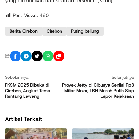
yang ditimbulkan dari kejadian tersebut. [Kirno]
Post Views:
460
Berita Cirebon
Cirebon
Puting beliung
Sebelumnya
Selanjutnya
FKSM 2025 Dibuka di
Proyek Jetty di Cibuaya Senilai Rp3
Cirebon, Angkat Tema
Miliar Molor, LBH Merah Putih Siap
Rentang Lawang
Lapor Kejaksaan
Artikel Terkait