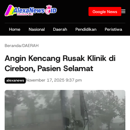
Google News
Home
Nasional
Daerah
Pendidikan
Peristiwa
Beranda
DAERAH
/
Angin Kencang Rusak Klinik di
Cirebon, Pasien Selamat
November 17, 2025 9:37 pm
alexanews