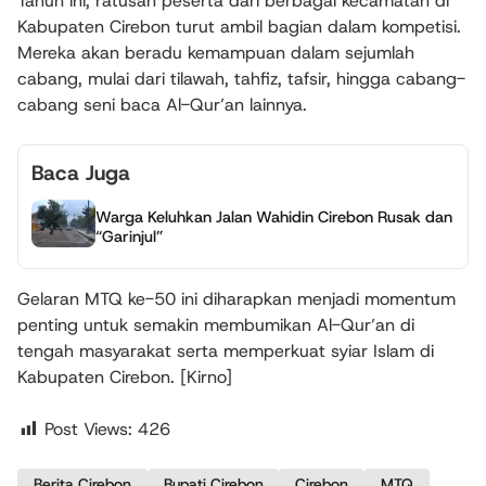
Tahun ini, ratusan peserta dari berbagai kecamatan di
Kabupaten Cirebon turut ambil bagian dalam kompetisi.
Mereka akan beradu kemampuan dalam sejumlah
cabang, mulai dari tilawah, tahfiz, tafsir, hingga cabang-
cabang seni baca Al-Qur’an lainnya.
Baca Juga
Warga Keluhkan Jalan Wahidin Cirebon Rusak dan
“Garinjul”
Gelaran MTQ ke-50 ini diharapkan menjadi momentum
penting untuk semakin membumikan Al-Qur’an di
tengah masyarakat serta memperkuat syiar Islam di
Kabupaten Cirebon. [Kirno]
Post Views:
426
Berita Cirebon
Bupati Cirebon
Cirebon
MTQ