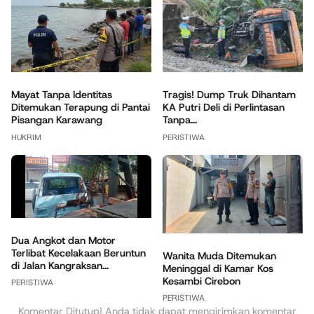
Mayat Tanpa Identitas
Tragis! Dump Truk Dihantam
Ditemukan Terapung di Pantai
KA Putri Deli di Perlintasan
Pisangan Karawang
Tanpa...
HUKRIM
PERISTIWA
Dua Angkot dan Motor
Terlibat Kecelakaan Beruntun
Wanita Muda Ditemukan
di Jalan Kangraksan...
Meninggal di Kamar Kos
Kesambi Cirebon
PERISTIWA
PERISTIWA
Komentar Ditutup! Anda tidak dapat mengirimkan komentar