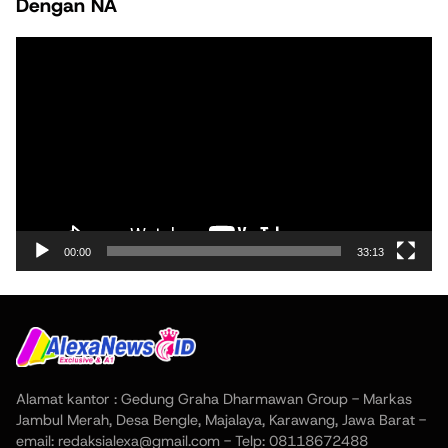
Dengan NA
Pemutar
Video
00:00
33:13
Alamat kantor : Gedung Graha Dharmawan Group - Markas
Jambul Merah, Desa Bengle, Majalaya, Karawang, Jawa Barat -
email: redaksialexa@gmail.com - Telp: 08118672488