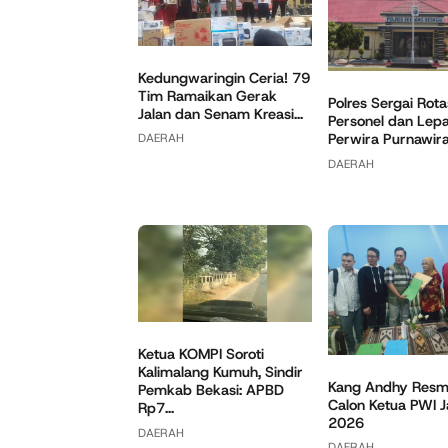
Kedungwaringin Ceria! 79
Tim Ramaikan Gerak
Polres Sergai Rota
Jalan dan Senam Kreasi...
Personel dan Lep
Perwira Purnawir
DAERAH
DAERAH
Ketua KOMPI Soroti
Kalimalang Kumuh, Sindir
Kang Andhy Resmi
Pemkab Bekasi: APBD
Calon Ketua PWI 
Rp7...
2026
DAERAH
DAERAH