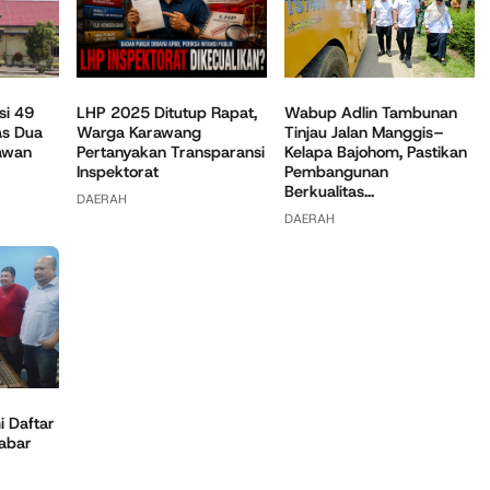
Wabup Adlin Tambunan
si 49
LHP 2025 Ditutup Rapat,
Tinjau Jalan Manggis–
as Dua
Warga Karawang
Kelapa Bajohom, Pastikan
awan
Pertanyakan Transparansi
Pembangunan
Inspektorat
Berkualitas...
DAERAH
DAERAH
 Daftar
Jabar