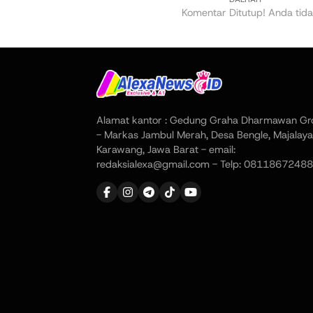
Komentar Ditutup! Anda tida
Alamat kantor : Gedung Graha Dharmawan Gr
- Markas Jambul Merah, Desa Bengle, Majalaya
Karawang, Jawa Barat - email:
redaksialexa@gmail.com - Telp: 08118672488