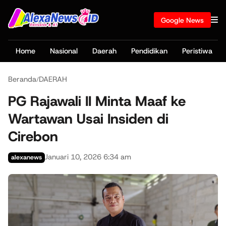
Google News
Home
Nasional
Daerah
Pendidikan
Peristiwa
Beranda
DAERAH
/
PG Rajawali II Minta Maaf ke
Wartawan Usai Insiden di
Cirebon
Januari 10, 2026 6:34 am
alexanews