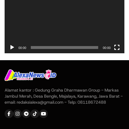
00:00
00:00
Alamat kantor : Gedung Graha Dharmawan Group - Markas
Jambul Merah, Desa Bengle, Majalaya, Karawang, Jawa Barat -
email: redaksialexa@gmail.com - Telp: 08118672488