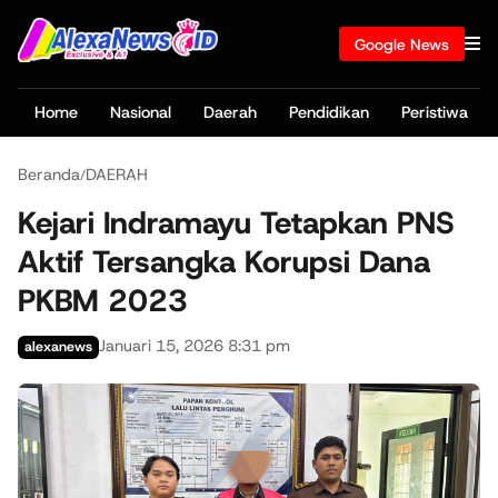
Google News
Home
Nasional
Daerah
Pendidikan
Peristiwa
Beranda
DAERAH
/
Kejari Indramayu Tetapkan PNS
Aktif Tersangka Korupsi Dana
PKBM 2023
Januari 15, 2026 8:31 pm
alexanews