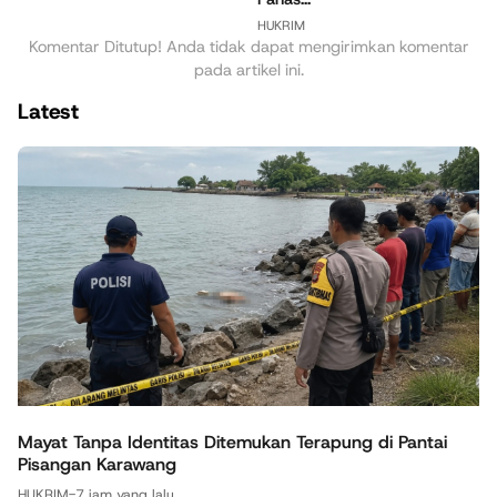
HUKRIM
Komentar Ditutup! Anda tidak dapat mengirimkan komentar
pada artikel ini.
Latest
Mayat Tanpa Identitas Ditemukan Terapung di Pantai
Pisangan Karawang
HUKRIM
-
7 jam yang lalu