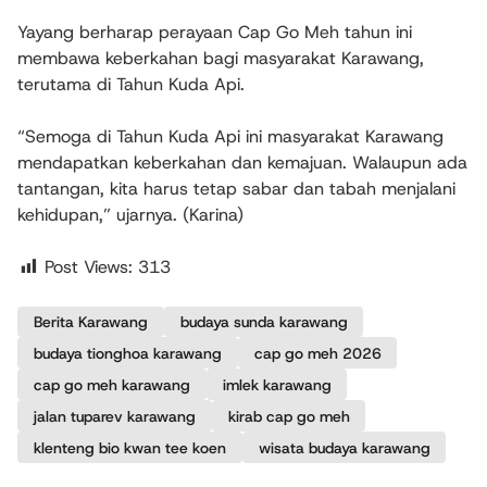
Yayang berharap perayaan Cap Go Meh tahun ini
membawa keberkahan bagi masyarakat Karawang,
terutama di Tahun Kuda Api.
“Semoga di Tahun Kuda Api ini masyarakat Karawang
mendapatkan keberkahan dan kemajuan. Walaupun ada
tantangan, kita harus tetap sabar dan tabah menjalani
kehidupan,” ujarnya. (Karina)
Post Views:
313
Berita Karawang
budaya sunda karawang
budaya tionghoa karawang
cap go meh 2026
cap go meh karawang
imlek karawang
jalan tuparev karawang
kirab cap go meh
klenteng bio kwan tee koen
wisata budaya karawang