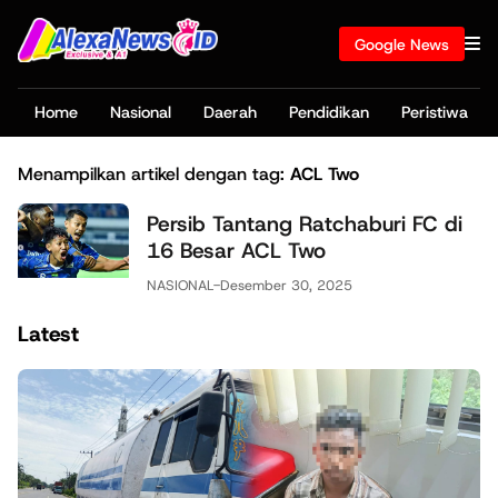
Google News
Home
Nasional
Daerah
Pendidikan
Peristiwa
Menampilkan artikel dengan tag:
ACL Two
Persib Tantang Ratchaburi FC di
16 Besar ACL Two
NASIONAL
-
Desember 30, 2025
Latest