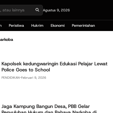
Agustus 9, 2026
n
Peristiwa
Hukrim
Ekonomi
Pemerintahan
narkoba
Kapolsek kedungwaringin Edukasi Pelajar Lewat
Police Goes to School
PENDIDIKAN
-
Februari 9, 2026
Jaga Kampung Bangun Desa, PBB Gelar
Penyuluhan Hukum dan Bahaya Narkoba di