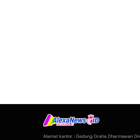
Alamat kantor : Gedung Graha Dharmawan Gr