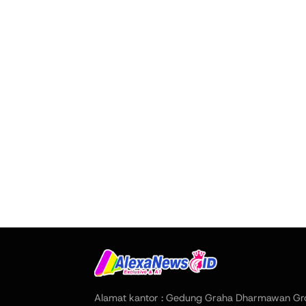
Alamat kantor : Gedung Graha Dharmawan Gr