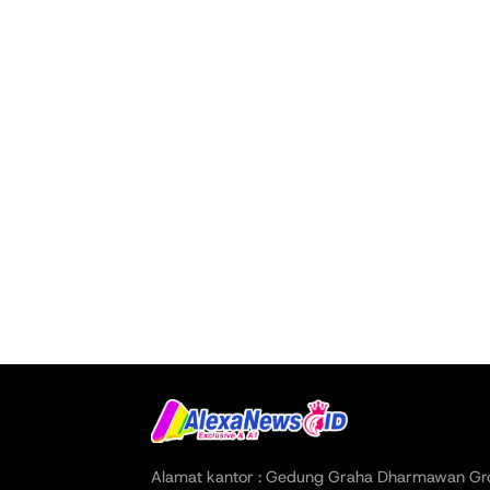
Alamat kantor : Gedung Graha Dharmawan Gr