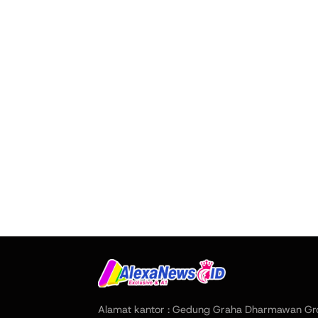
Alamat kantor : Gedung Graha Dharmawan Gr