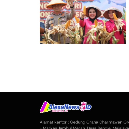
Alamat kantor : Gedung Graha Dharmawan Gr
- Markas Jambul Merah, Desa Bengle, Majalaya