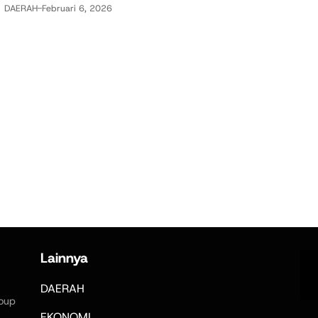
DAERAH
-
Februari 6, 2026
Lainnya
DAERAH
oup
,
EKONOMI