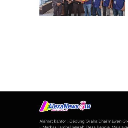
Alamat kantor : Gedung Graha Dharmawan Gr
- Markas Jambul Merah, Desa Bengle, Majalaya