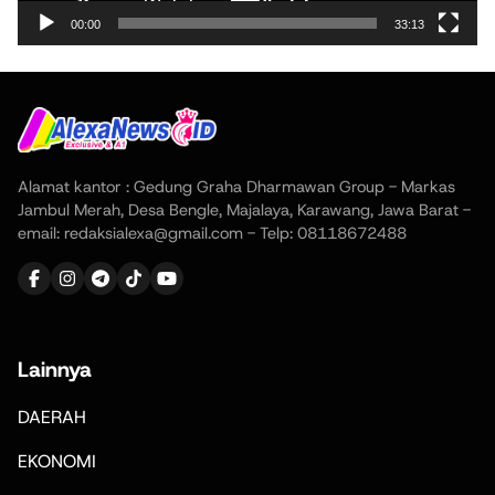
00:00
33:13
Alamat kantor : Gedung Graha Dharmawan Group - Markas
Jambul Merah, Desa Bengle, Majalaya, Karawang, Jawa Barat -
email: redaksialexa@gmail.com - Telp: 08118672488
Lainnya
DAERAH
EKONOMI