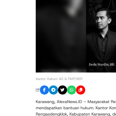
Kantor Hukum AG & PARTNER
Karawang, AlexaNews.ID – Masyarakat Ren
mendapatkan bantuan hukum. Kantor Kons
Rengasdengklok, Kabupaten Karawang, 