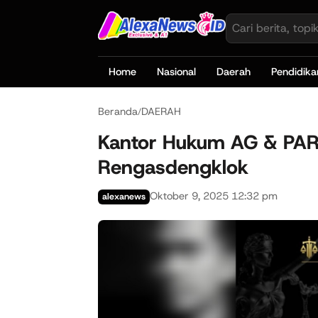
Home
Nasional
Daerah
Pendidika
Beranda
DAERAH
/
Kantor Hukum AG & PAR
Rengasdengklok
Oktober 9, 2025 12:32 pm
alexanews