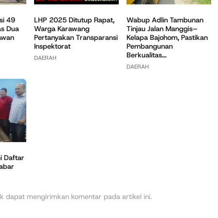
Wabup Adlin Tambunan
si 49
LHP 2025 Ditutup Rapat,
Tinjau Jalan Manggis–
as Dua
Warga Karawang
Kelapa Bajohom, Pastikan
awan
Pertanyakan Transparansi
Pembangunan
Inspektorat
Berkualitas...
DAERAH
DAERAH
 Daftar
Jabar
k dapat mengirimkan komentar pada artikel ini.