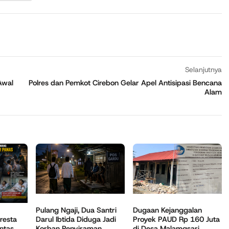
Selanjutnya
Awal
Polres dan Pemkot Cirebon Gelar Apel Antisipasi Bencana
Alam
Pulang Ngaji, Dua Santri
Dugaan Kejanggalan
Darul Ibtida Diduga Jadi
Proyek PAUD Rp 160 Juta
resta
Korban Penyiraman...
di Desa Malamgsari...
ntas