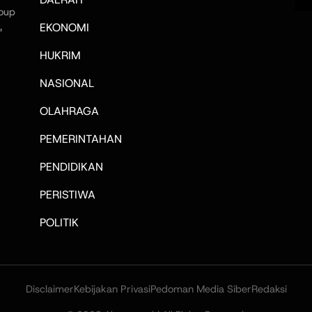
oup
,
EKONOMI
HUKRIM
NASIONAL
OLAHRAGA
PEMERINTAHAN
PENDIDIKAN
PERISTIWA
POLITIK
Disclaimer
Kebijakan Privasi
Pedoman Media Siber
Redaksi