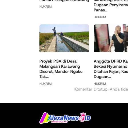
Dugaan Penyirama
HUKRIM
Panas...
HUKRIM
Anggota DPRD Ka
Proyek P3A di Desa
Bekasi Nyumarno
Malangsari Karawang
Ditahan Kejari, Ka
Disorot, Mandor Ngaku
Dugaan...
Tak...
HUKRIM
HUKRIM
Komentar Ditutup! Anda tida