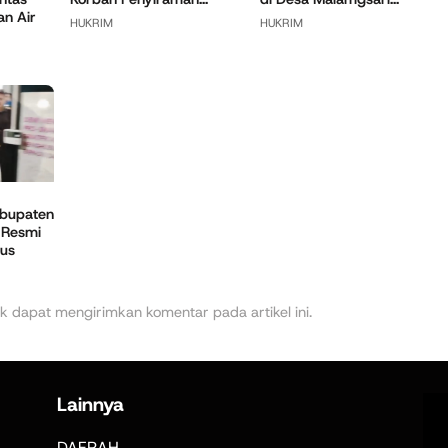
n Air
HUKRIM
HUKRIM
bupaten
 Resmi
sus
k dapat mengirimkan komentar pada artikel ini.
Lainnya
DAERAH