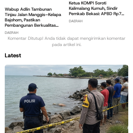
Ketua KOMPI Soroti
Kalimalang Kumuh, Sindir
Wabup Adlin Tambunan
Pemkab Bekasi: APBD Rp7...
Tinjau Jalan Manggis–Kelapa
Bajohom, Pastikan
DAERAH
Pembangunan Berkualitas...
DAERAH
Komentar Ditutup! Anda tidak dapat mengirimkan komentar
pada artikel ini.
Latest