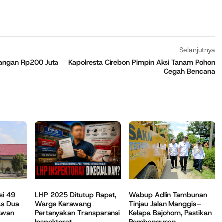
Selanjutnya
Pangan Rp200 Juta
Kapolresta Cirebon Pimpin Aksi Tanam Pohon
Cegah Bencana
Wabup Adlin Tambunan
si 49
LHP 2025 Ditutup Rapat,
Tinjau Jalan Manggis–
as Dua
Warga Karawang
Kelapa Bajohom, Pastikan
awan
Pertanyakan Transparansi
Pembangunan
Inspektorat