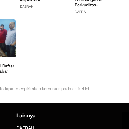
Berkualitas...
DAERAH
DAERAH
 Daftar
Jabar
k dapat mengirimkan komentar pada artikel ini.
Lainnya
DAERAH