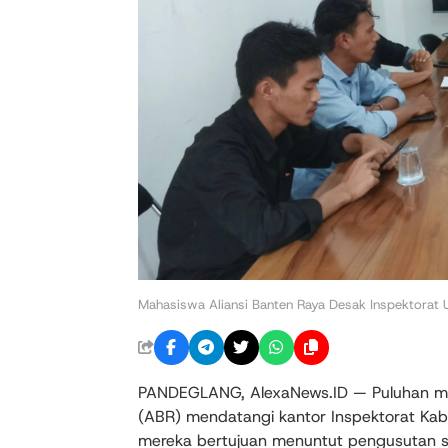
Mahasiswa Aliansi Banten Raya Desak Inspektorat 
PANDEGLANG, AlexaNews.ID — Puluhan ma
(ABR) mendatangi kantor Inspektorat Ka
mereka bertujuan menuntut pengusutan 