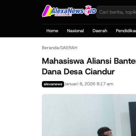
Home
Nasional
Daerah
Pendidika
Beranda
DAERAH
/
Mahasiswa Aliansi Bante
Dana Desa Ciandur
Januari 8, 2026 8:17 am
alexanews