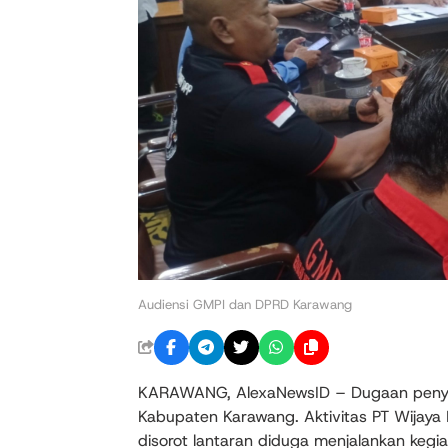
Audiensi GMPI dan DPRD Karawang
KARAWANG, AlexaNewsID – Dugaan penyi
Kabupaten Karawang. Aktivitas PT Wijaya 
disorot lantaran diduga menjalankan kegi