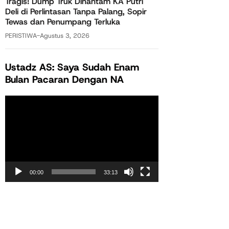
Tragis! Dump Truk Dihantam KA Putri
Deli di Perlintasan Tanpa Palang, Sopir
Tewas dan Penumpang Terluka
PERISTIWA
-
Agustus 3, 2026
Ustadz AS: Saya Sudah Enam
Bulan Pacaran Dengan NA
Pemutar
Video
00:00
33:13