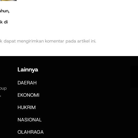
ahun,
k di
k dapat mengirimkan komentar pada artikel ini.
Lainnya
DAERAH
oup
,
EKONOMI
HUKRIM
NASIONAL
OLAHRAGA