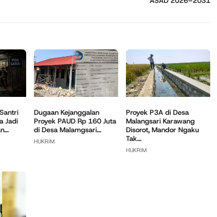
ASAD 2026–2031
Santri
Dugaan Kejanggalan
Proyek P3A di Desa
a Jadi
Proyek PAUD Rp 160 Juta
Malangsari Karawang
...
di Desa Malamgsari...
Disorot, Mandor Ngaku
Tak...
HUKRIM
HUKRIM