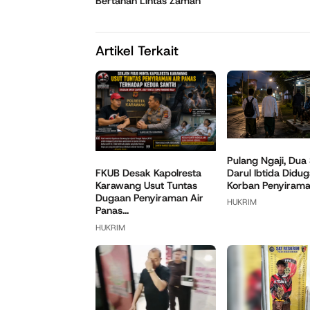
Bertahan Lintas Zaman
Artikel Terkait
Pulang Ngaji, Dua 
Darul Ibtida Didug
FKUB Desak Kapolresta
Korban Penyiraman
Karawang Usut Tuntas
Dugaan Penyiraman Air
HUKRIM
Panas...
HUKRIM