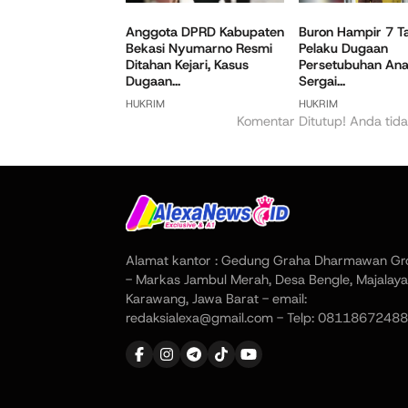
Anggota DPRD Kabupaten
Buron Hampir 7 T
Bekasi Nyumarno Resmi
Pelaku Dugaan
Ditahan Kejari, Kasus
Persetubuhan Ana
Dugaan...
Sergai...
HUKRIM
HUKRIM
Komentar Ditutup! Anda tida
Alamat kantor : Gedung Graha Dharmawan Gr
- Markas Jambul Merah, Desa Bengle, Majalaya
Karawang, Jawa Barat - email:
redaksialexa@gmail.com - Telp: 08118672488