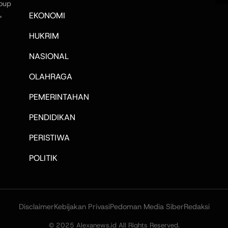
oup
,
EKONOMI
HUKRIM
NASIONAL
OLAHRAGA
PEMERINTAHAN
PENDIDIKAN
PERISTIWA
POLITIK
Disclaimer
Kebijakan Privasi
Pedoman Media Siber
Redaksi
© 2025 Alexanews.id All Rights Reserved.