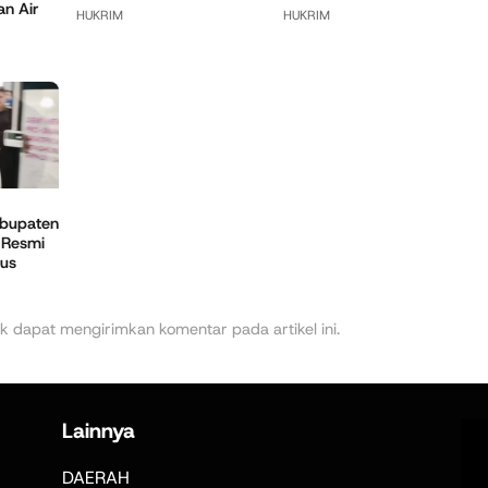
n Air
HUKRIM
HUKRIM
bupaten
 Resmi
sus
k dapat mengirimkan komentar pada artikel ini.
Lainnya
DAERAH