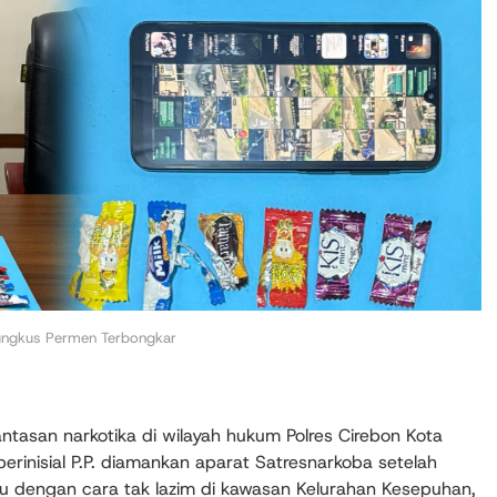
ungkus Permen Terbongkar
asan narkotika di wilayah hukum Polres Cirebon Kota
erinisial P.P. diamankan aparat Satresnarkoba setelah
 dengan cara tak lazim di kawasan Kelurahan Kesepuhan,