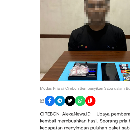
Modus Pria di Cirebon Sembunyikan Sabu dalam B
CIREBON, AlexaNews.ID – Upaya pemberant
kembali membuahkan hasil. Seorang pria b
kedapatan menyimpan puluhan paket sabu