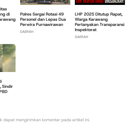
itas
ng di
Polres Sergai Rotasi 49
LHP 2025 Ditutup Rapat,
Karawang
Personel dan Lepas Dua
Warga Karawang
Perwira Purnawirawan
Pertanyakan Transparansi
Inspektorat
DAERAH
DAERAH
i
 Sindir
APBD
k dapat mengirimkan komentar pada artikel ini.