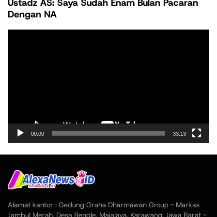
Ustadz AS: Saya Sudah Enam Bulan Pacaran
Dengan NA
Pemutar
Video
00:00
33:13
Alamat kantor : Gedung Graha Dharmawan Group - Markas
Jambul Merah, Desa Bengle, Majalaya, Karawang, Jawa Barat -