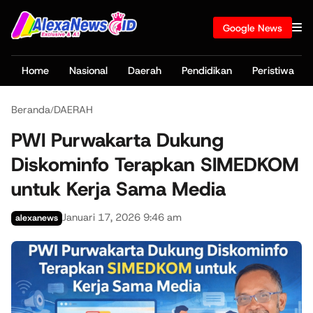
Google News
Home
Nasional
Daerah
Pendidikan
Peristiwa
Beranda
DAERAH
/
PWI Purwakarta Dukung
Diskominfo Terapkan SIMEDKOM
untuk Kerja Sama Media
Januari 17, 2026 9:46 am
alexanews