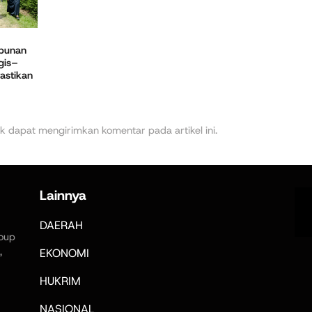
bunan
gis–
astikan
k dapat mengirimkan komentar pada artikel ini.
Lainnya
DAERAH
oup
,
EKONOMI
HUKRIM
NASIONAL