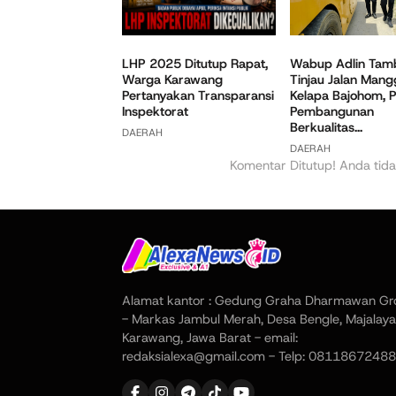
Wabup Adlin Tam
LHP 2025 Ditutup Rapat,
Tinjau Jalan Mang
Warga Karawang
Kelapa Bajohom, P
Pertanyakan Transparansi
Pembangunan
Inspektorat
Berkualitas...
DAERAH
DAERAH
Komentar Ditutup! Anda tida
Alamat kantor : Gedung Graha Dharmawan Gr
- Markas Jambul Merah, Desa Bengle, Majalaya
Karawang, Jawa Barat - email:
redaksialexa@gmail.com - Telp: 08118672488