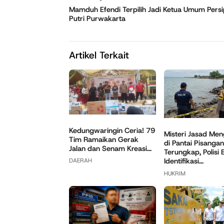
Mamduh Efendi Terpilih Jadi Ketua Umum Pers
Putri Purwakarta
Artikel Terkait
Kedungwaringin Ceria! 79
Misteri Jasad Me
Tim Ramaikan Gerak
di Pantai Pisangan
Jalan dan Senam Kreasi...
Terungkap, Polisi 
Identifikasi...
DAERAH
HUKRIM