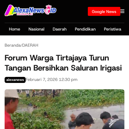
Google News
Home
Nasional
Daerah
Pendidikan
Peristiwa
Beranda
DAERAH
/
Forum Warga Tirtajaya Turun
Tangan Bersihkan Saluran Irigasi
Februari 7, 2026 12:30 pm
alexanews