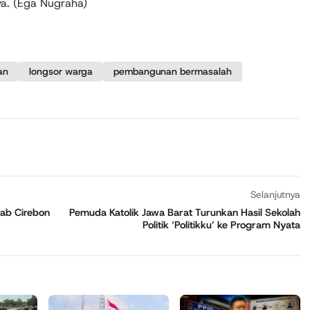
ya. (Ega Nugraha)
an
longsor warga
pembangunan bermasalah
Selanjutnya
kab Cirebon
Pemuda Katolik Jawa Barat Turunkan Hasil Sekolah
Politik ‘Politikku’ ke Program Nyata