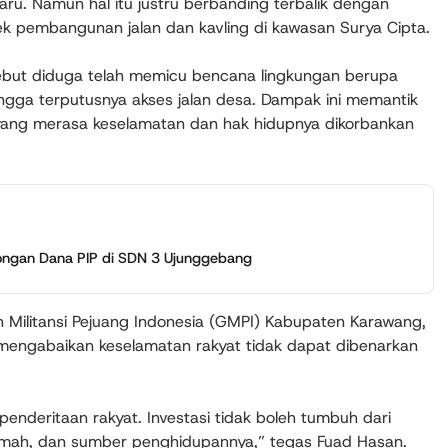
ru. Namun hal itu justru berbanding terbalik dengan
yek pembangunan jalan dan kavling di kawasan Surya Cipta.
sebut diduga telah memicu bencana lingkungan berupa
ngga terputusnya akses jalan desa. Dampak ini memantik
ang merasa keselamatan dan hak hidupnya dikorbankan
ngan Dana PIP di SDN 3 Ujunggebang
 Militansi Pejuang Indonesia (GMPI) Kabupaten Karawang,
gabaikan keselamatan rakyat tidak dapat dibenarkan
penderitaan rakyat. Investasi tidak boleh tumbuh dari
rumah, dan sumber penghidupannya,” tegas Fuad Hasan.