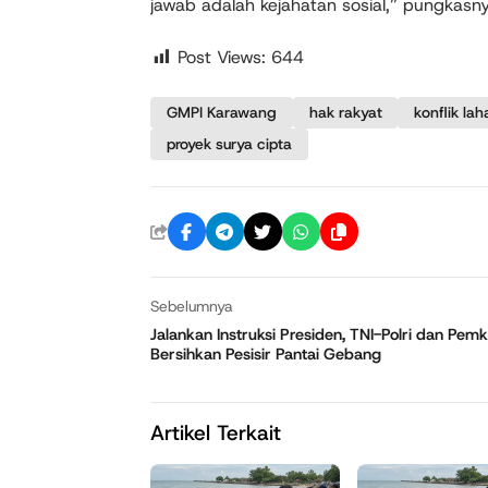
jawab adalah kejahatan sosial,” pungkasn
Post Views:
644
GMPI Karawang
hak rakyat
konflik lah
proyek surya cipta
Sebelumnya
Jalankan Instruksi Presiden, TNI-Polri dan Pem
Bersihkan Pesisir Pantai Gebang
Artikel Terkait