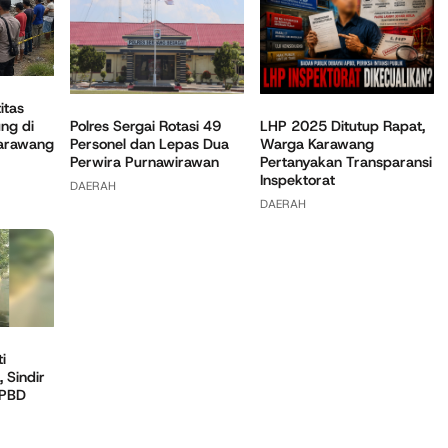
itas
ng di
Polres Sergai Rotasi 49
LHP 2025 Ditutup Rapat,
Karawang
Personel dan Lepas Dua
Warga Karawang
Perwira Purnawirawan
Pertanyakan Transparansi
Inspektorat
DAERAH
DAERAH
i
 Sindir
APBD