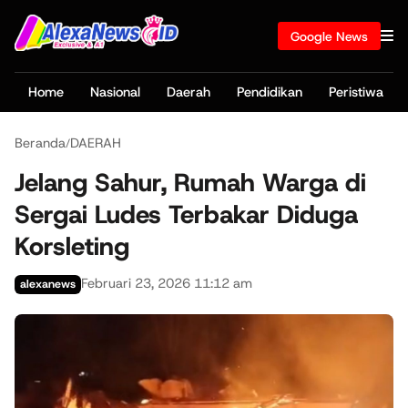
Google News
Home
Nasional
Daerah
Pendidikan
Peristiwa
Beranda
DAERAH
/
Jelang Sahur, Rumah Warga di
Sergai Ludes Terbakar Diduga
Korsleting
Februari 23, 2026 11:12 am
alexanews