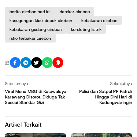
berita cirebon hari ini
damkar cirebon
kasugengan kidul depok cirebon
kebakaran cirebon
kebakaran gudang cirebon
korsleting listrik
ruko terbakar cirebon
Sebelumnya
Selanjutnya
Viral Menu MBG di Kutawaluya
Polisi dan Satpol PP Patroli
Karawang Disorot, Diduga Tak
Hingga Dini Hari di
Sesuai Standar Gizi
Kedungwaringin
Artikel Terkait