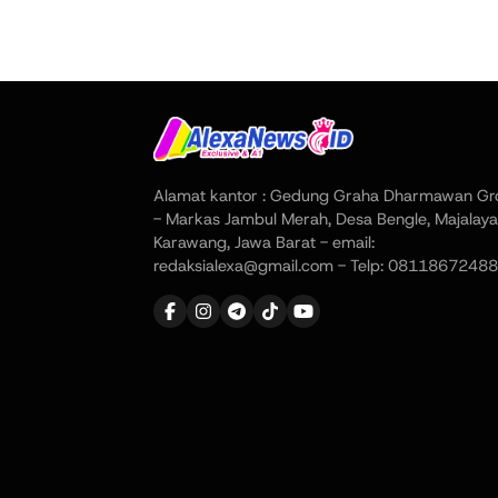
Alamat kantor : Gedung Graha Dharmawan Gr
- Markas Jambul Merah, Desa Bengle, Majalaya
Karawang, Jawa Barat - email:
redaksialexa@gmail.com - Telp: 08118672488