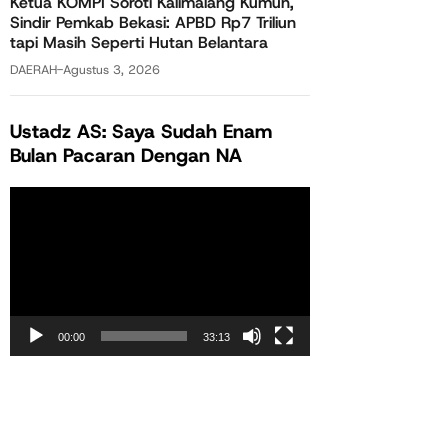
Ketua KOMPI Soroti Kalimalang Kumuh,
Sindir Pemkab Bekasi: APBD Rp7 Triliun
tapi Masih Seperti Hutan Belantara
DAERAH
-
Agustus 3, 2026
Ustadz AS: Saya Sudah Enam
Bulan Pacaran Dengan NA
Pemutar
Video
00:00
33:13