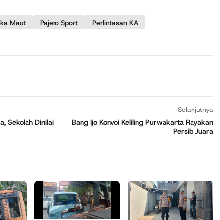
aka Maut
Pajero Sport
Perlintasan KA
Selanjutnya
 Sekolah Dinilai
Bang Ijo Konvoi Keliling Purwakarta Rayakan
Persib Juara