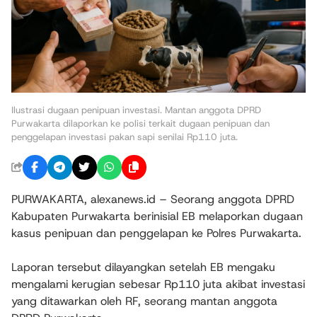
Ilustrasi dugaan penipuan investasi. Mantan anggota DPRD
Purwakarta dilaporkan ke polisi terkait dugaan penipuan dan
penggelapan investasi pakan sapi senilai Rp110 juta.
PURWAKARTA, alexanews.id – Seorang anggota DPRD
Kabupaten Purwakarta berinisial EB melaporkan dugaan
kasus penipuan dan penggelapan ke Polres Purwakarta.
Laporan tersebut dilayangkan setelah EB mengaku
mengalami kerugian sebesar Rp110 juta akibat investasi
yang ditawarkan oleh RF, seorang mantan anggota