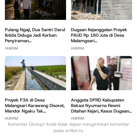
Pulang Ngaji, Dua Santri Darul
Dugaan Kejanggalan Proyek
Ibtida Diduga Jadi Korban
PAUD Rp 160 Juta di Desa
Penyiraman...
Malamgsari...
HUKRIM
HUKRIM
Anggota DPRD Kabupaten
Proyek P3A di Desa
Bekasi Nyumarno Resmi
Malangsari Karawang Disorot,
Ditahan Kejari, Kasus Dugaan...
Mandor Ngaku Tak...
HUKRIM
HUKRIM
Komentar Ditutup! Anda tidak dapat mengirimkan komentar
pada artikel ini.