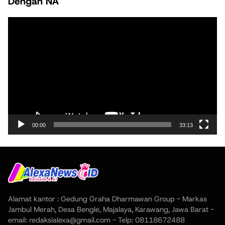
Dengan NA
Pemutar
Video
00:00
33:13
Alamat kantor : Gedung Graha Dharmawan Group - Markas
Jambul Merah, Desa Bengle, Majalaya, Karawang, Jawa Barat -
email: redaksialexa@gmail.com - Telp: 08118672488