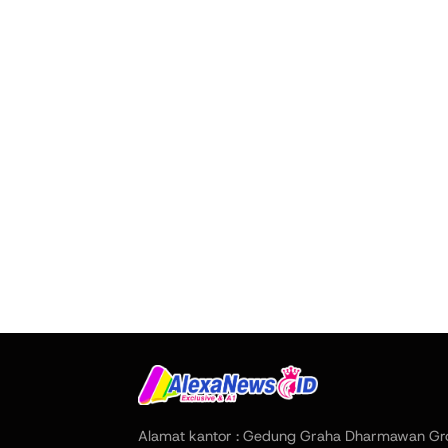
Alamat kantor : Gedung Graha Dharmawan Gr