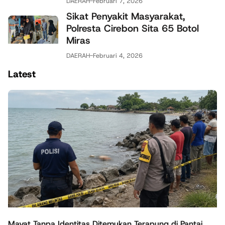
DAERAH
-
Februari 7, 2026
Sikat Penyakit Masyarakat,
Polresta Cirebon Sita 65 Botol
Miras
DAERAH
-
Februari 4, 2026
Latest
Mayat Tanpa Identitas Ditemukan Terapung di Pantai