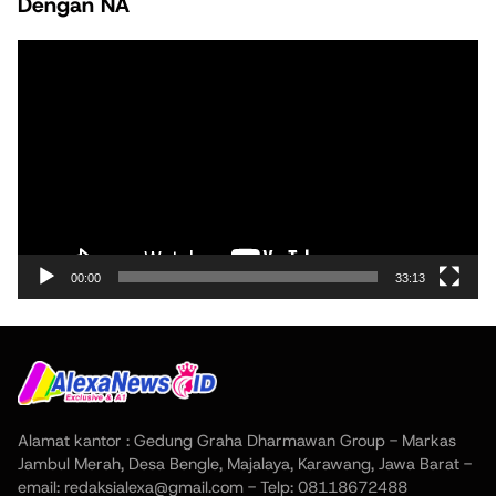
Dengan NA
Pemutar
Video
00:00
33:13
Alamat kantor : Gedung Graha Dharmawan Group - Markas
Jambul Merah, Desa Bengle, Majalaya, Karawang, Jawa Barat -
email: redaksialexa@gmail.com - Telp: 08118672488