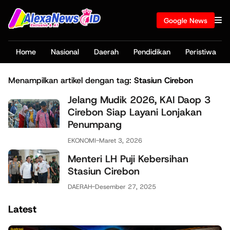
Google News
Home
Nasional
Daerah
Pendidikan
Peristiwa
Menampilkan artikel dengan tag:
Stasiun Cirebon
Jelang Mudik 2026, KAI Daop 3
Cirebon Siap Layani Lonjakan
Penumpang
EKONOMI
-
Maret 3, 2026
Menteri LH Puji Kebersihan
Stasiun Cirebon
DAERAH
-
Desember 27, 2025
Latest