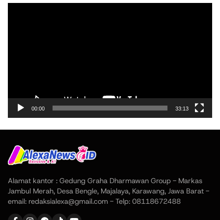
Pemutar
Video
00:00
33:13
Alamat kantor : Gedung Graha Dharmawan Group - Markas
Jambul Merah, Desa Bengle, Majalaya, Karawang, Jawa Barat -
email: redaksialexa@gmail.com - Telp: 08118672488