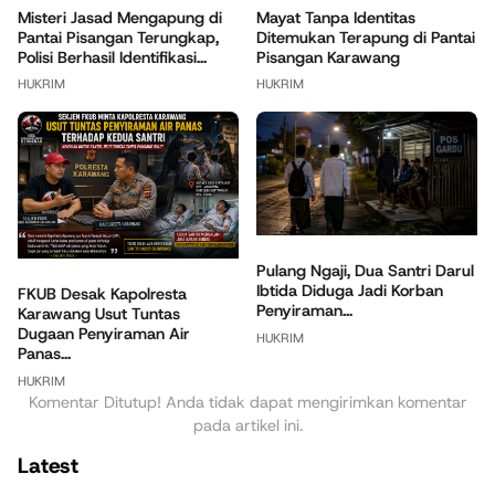
Misteri Jasad Mengapung di
Mayat Tanpa Identitas
Pantai Pisangan Terungkap,
Ditemukan Terapung di Pantai
Polisi Berhasil Identifikasi...
Pisangan Karawang
HUKRIM
HUKRIM
Pulang Ngaji, Dua Santri Darul
Ibtida Diduga Jadi Korban
FKUB Desak Kapolresta
Penyiraman...
Karawang Usut Tuntas
Dugaan Penyiraman Air
HUKRIM
Panas...
HUKRIM
Komentar Ditutup! Anda tidak dapat mengirimkan komentar
pada artikel ini.
Latest