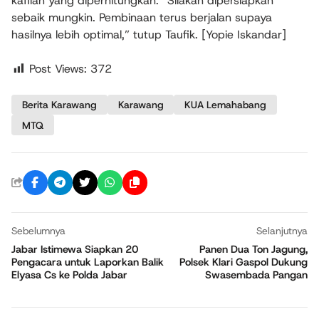
kafilah yang diperhitungkan. “Silakan dipersiapkan
sebaik mungkin. Pembinaan terus berjalan supaya
hasilnya lebih optimal,” tutup Taufik. [Yopie Iskandar]
Post Views:
372
Berita Karawang
Karawang
KUA Lemahabang
MTQ
Sebelumnya
Selanjutnya
Jabar Istimewa Siapkan 20
Panen Dua Ton Jagung,
Pengacara untuk Laporkan Balik
Polsek Klari Gaspol Dukung
Elyasa Cs ke Polda Jabar
Swasembada Pangan