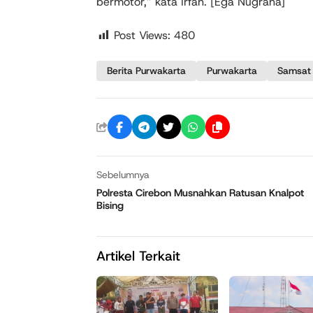
bermotor,” kata Irfan. [Ega Nugraha]
Post Views:
480
Berita Purwakarta
Purwakarta
Samsat
Sebelumnya
Polresta Cirebon Musnahkan Ratusan Knalpot
Bising
Artikel Terkait