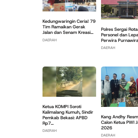
Kedungwaringin Ceria! 79
Tim Ramaikan Gerak
Polres Sergai Rota
Jalan dan Senam Kreasi...
Personel dan Lep
Perwira Purnawir
DAERAH
DAERAH
Ketua KOMPI Soroti
Kalimalang Kumuh, Sindir
Kang Andhy Resmi
Pemkab Bekasi: APBD
Calon Ketua PWI 
Rp7...
2026
DAERAH
DAERAH