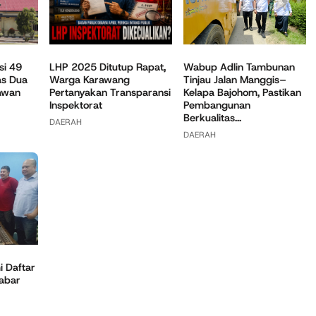
Wabup Adlin Tambunan
si 49
LHP 2025 Ditutup Rapat,
Tinjau Jalan Manggis–
as Dua
Warga Karawang
Kelapa Bajohom, Pastikan
awan
Pertanyakan Transparansi
Pembangunan
Inspektorat
Berkualitas...
DAERAH
DAERAH
 Daftar
Jabar