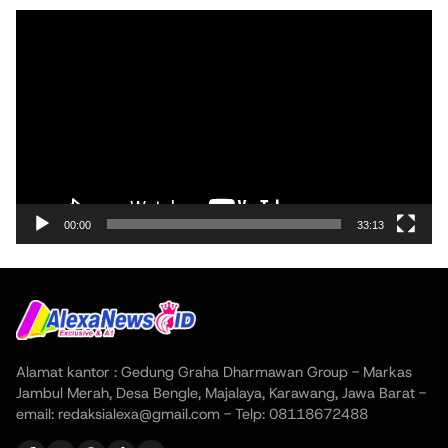
Pemutar
Video
00:00
33:13
Alamat kantor : Gedung Graha Dharmawan Group - Markas
Jambul Merah, Desa Bengle, Majalaya, Karawang, Jawa Barat -
email: redaksialexa@gmail.com - Telp: 08118672488